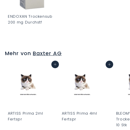
ENDOXAN Trockensub
200 mg Durchstf
C
H
F
Mehr von
Baxter AG
0
.
In den Warenkorb
In den Warenkorb
0
0
ARTISS Prima 2ml
ARTISS Prima 4ml
BLEOMY
Fertspr
Fertspr
Trocke
10 Stk