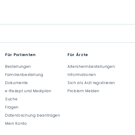
C
C
C
H
H
H
F
F
F
0
0
0
.
.
.
0
0
0
0
0
0
Für Patienten
Für Ärzte
Bestellungen
Altersheimbestellungen
Familienbestellung
Informationen
Dokumente
Sich als Arzt registrieren
e-Rezept und Mediplan
Problem Melden
Suche
Fragen
Datenlöschung beantragen
Mein Konto