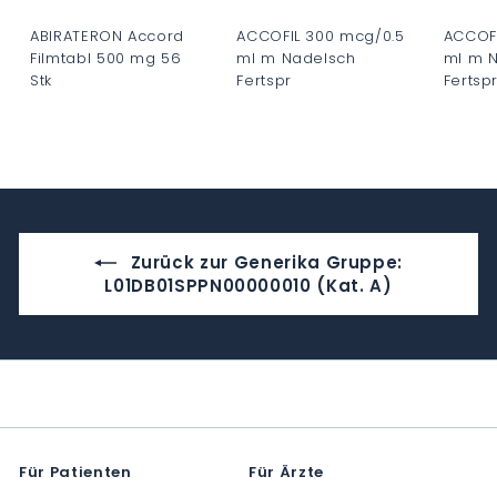
ABIRATERON Accord
ACCOFIL 300 mcg/0.5
ACCOFI
Filmtabl 500 mg 56
ml m Nadelsch
ml m 
Stk
Fertspr
Fertspr
C
C
C
H
H
H
F
F
F
0
0
0
.
.
.
0
0
0
Zurück zur Generika Gruppe:
0
0
0
L01DB01SPPN00000010 (Kat. A)
Für Patienten
Für Ärzte