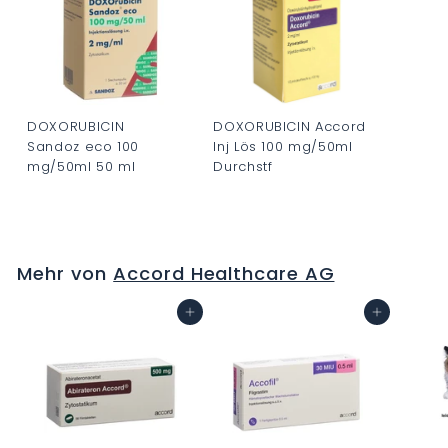
DOXORUBICIN
DOXORUBICIN Accord
Sandoz eco 100
Inj Lös 100 mg/50ml
mg/50ml 50 ml
Durchstf
C
C
H
H
F
F
Mehr von
Accord Healthcare AG
0
0
.
.
In den Warenkorb
In den Warenkorb
0
0
0
0